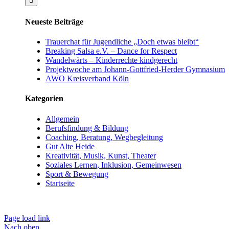
Neueste Beiträge
Trauerchat für Jugendliche „Doch etwas bleibt“
Breaking Salsa e.V. – Dance for Respect
Wandelwärts – Kinderrechte kindgerecht
Projektwoche am Johann-Gottfried-Herder Gymnasium
AWO Kreisverband Köln
Kategorien
Allgemein
Berufsfindung & Bildung
Coaching, Beratung, Wegbegleitung
Gut Alte Heide
Kreativität, Musik, Kunst, Theater
Soziales Lernen, Inklusion, Gemeinwesen
Sport & Bewegung
Startseite
Datenschutz
Impressum
Page load link
Nach oben