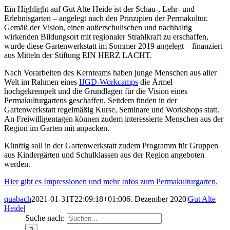
Ein Highlight auf Gut Alte Heide ist der Schau-, Lehr- und
Erlebnisgarten – angelegt nach den Prinzipien der Permakultur.
Gemäß der Vision, einen außerschulischen und nachhaltig
wirkenden Bildungsort mit regionaler Strahlkraft zu erschaffen,
wurde diese Gartenwerkstatt im Sommer 2019 angelegt – finanziert
aus Mitteln der Stiftung EIN HERZ LACHT.
Nach Vorarbeiten des Kernteams haben junge Menschen aus aller
Welt im Rahmen eines
IJGD-Workcamps
die Ärmel
hochgekrempelt und die Grundlagen für die Vision eines
Permakulturgartens geschaffen. Seitdem finden in der
Gartenwerkstatt regelmäßig Kurse, Seminare und Workshops statt.
An Freiwilligentagen können zudem interessierte Menschen aus der
Region im Garten mit anpacken.
Künftig soll in der Gartenwerkstatt zudem Programm für Gruppen
aus Kindergärten und Schulklassen aus der Region angeboten
werden.
Hier gibt es Impressionen und mehr Infos zum Permakulturgarten.
quabach
2021-01-31T22:09:18+01:00
6. Dezember 2020
|
Gut Alte
Heide
|
Suche nach: